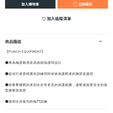
加入購物車
立即購買
加入追蹤清單
商品描述
【PUNCH EQUIPMENT】
●
專為極度耐用及高效能保護而設計
●
提供打者更精實的訓練同時有效保護靶者的胸部及腹部
●
與拳擊腰靶的差別在於有更高的保護範圍，讓靶者能更安全的接
受膝擊與前蹬
●
適用任何級別的格鬥訓練