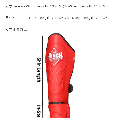
尺寸L--------Shin Length：37CM；In-Step Length：18CM
尺寸XL--------Shin Length：40CM；In-Step Length：18CM
尺寸測量方式：