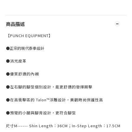
商品描述
【PUNCH EQUIPMENT】
●正宗的現代泰拳設計
●消光皮革
●優質舒適的內襯
●左右腳的腳型個別設計，能更舒適的發揮踢擊
●在高衝擊區的 Talon™浮雕設計，美觀時尚保護性高
●預彎的小腿與腳背設計，更符合腳型
尺寸M------ Shin Length：36CM；In-Step Length：17.5CM