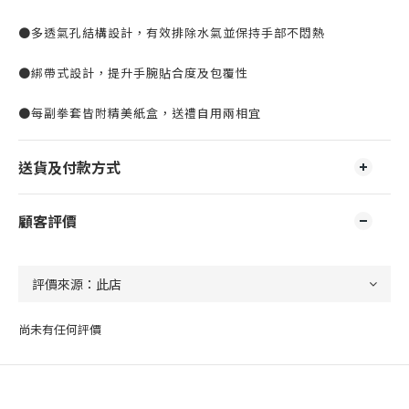
●多透氣孔結構設計，有效排除水氣並保持手部不悶熱
●綁帶式設計，提升手腕貼合度及包覆性
●每副拳套皆附精美紙盒，送禮自用兩相宜
送貨及付款方式
顧客評價
尚未有任何評價