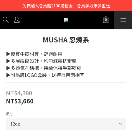
免費加入會員贈$100購物金｜會員享好康多重送
MUSHA 忍煉系
▶優質牛皮材質，舒適耐用
▶多層緩衝設計，均勻減震抗衝擊
▶多透氣孔結構，持續保持手部乾爽
▶附品牌LOGO盒裝，送禮自用兩相宜
NT$4,380
NT$3,660
尺寸