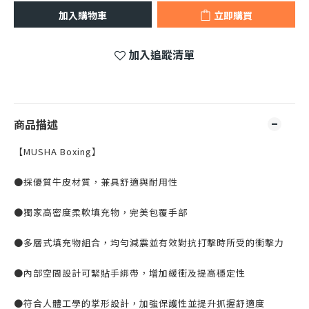
加入購物車
立即購買
加入追蹤清單
商品描述
【MUSHA Boxing】
●採優質牛皮材質，兼具舒適與耐用性
●獨家高密度柔軟填充物，完美包覆手部
●多層式填充物組合，均勻減震並有效對抗打擊時所受的衝擊力
●內部空間設計可緊貼手綁帶，增加緩衝及提高穩定性
●符合人體工學的掌形設計，加強保護性並提升抓握舒適度