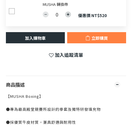
MUSHA 轉換帶
優惠價 NT$520
加入購物車
立即購買
加入追蹤清單
商品描述
【MUSHA Boxing】
●專為最高殿堂競賽所設計的拳套及獨特研發填充物
●採優質牛皮材質，兼具舒適與耐用性