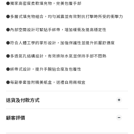
●獨家高密度柔軟填充物，完美包覆手部
●多層式填充物組合，均勻減震並有效對抗打擊時所受的衝擊力
●內部空間設計可緊貼手綁帶，增加緩衝及提高穩定性
●符合人體工學的掌形設計，加強保護性並提升抓握舒適度
●多透氣孔結構設計，有效排除水氣並保持手部不悶熱
●綁帶式設計，提升手腕貼合度及包覆性
●每副拳套皆附精美紙盒，送禮自用兩相宜
送貨及付款方式
顧客評價