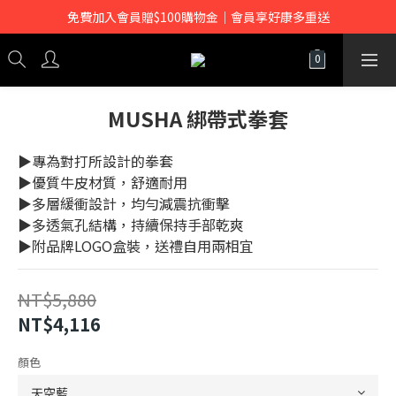
免費加入會員贈$100購物金｜會員享好康多重送
MUSHA 綁帶式拳套
▶專為對打所設計的拳套
▶優質牛皮材質，舒適耐用
▶多層緩衝設計，均勻減震抗衝擊
▶多透氣孔結構，持續保持手部乾爽
▶附品牌LOGO盒裝，送禮自用兩相宜
NT$5,880
NT$4,116
顏色