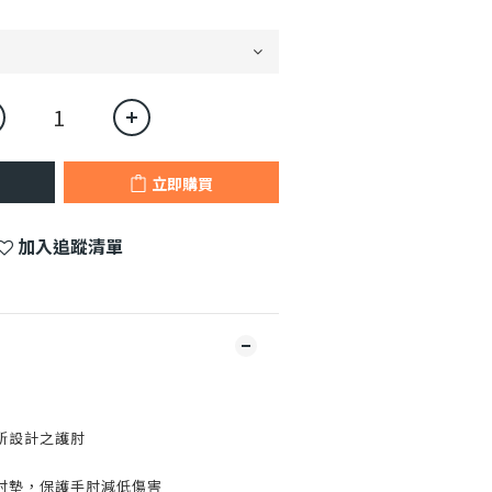
立即購買
加入追蹤清單
所設計之護肘
肘墊，保護手肘減低傷害