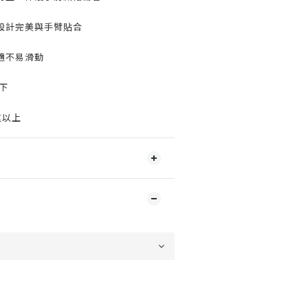
設計完美與手臂貼合
適不易滑動
下
重以上