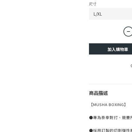
尺寸
加入購物車
商品描述
【MUSHA BOXING】
●專為泰拳對打、競賽
●採用訂製的切割彈性