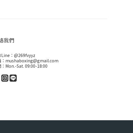
絡我們
Line：
@269fvyyz
：mushaboxing@gmail.com
Mon.-Sat. 09:00-18:00