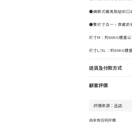
●調節式魔鬼氈貼封口
●雙尺寸合一，穿戴舒
尺寸M：約60KG體重以
尺寸L/XL：約60KG體
送貨及付款方式
顧客評價
尚未有任何評價