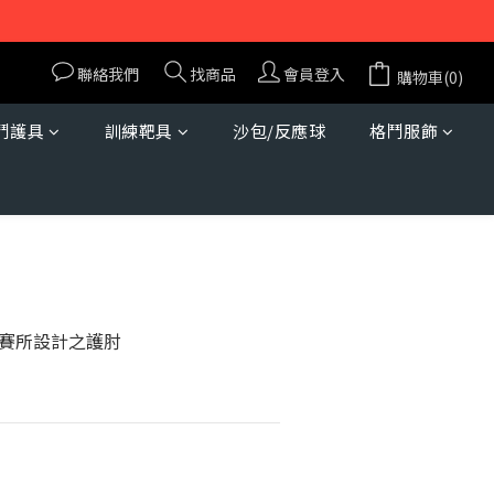
聯絡我們
找商品
會員登入
購物車(0)
鬥護具
訓練靶具
沙包/反應球
格鬥服飾
立即購買
賽所設計之護肘