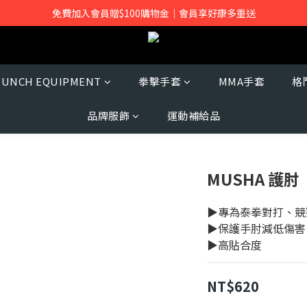
免費加入會員贈$100購物金｜會員享好康多重送
PUNCH EQUIPMENT
拳擊手套
MMA手套
格
品牌服飾
運動補給品
MUSHA 護肘
▶專為泰拳對打、競
▶保護手肘減低傷害
▶高貼合度
NT$620