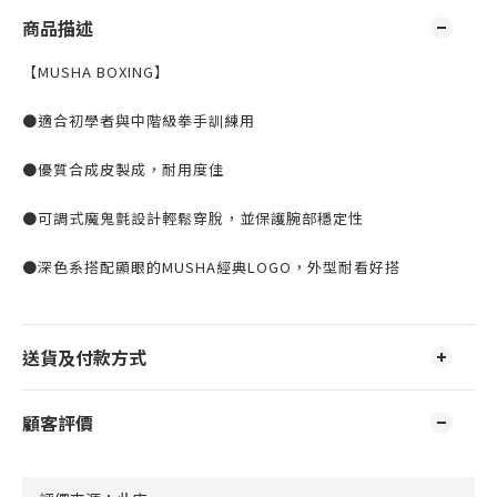
商品描述
【MUSHA BOXING】
●適合初學者與中階級拳手訓練用
●優質合成皮製成，耐用度佳
●可調式魔鬼氈設計輕鬆穿脫，並保護腕部穩定性
●深色系搭配顯眼的
MUSHA
經典
LOGO
，外型耐看好搭
送貨及付款方式
顧客評價