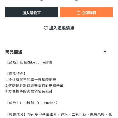
加入購物車
立即購買
加入追蹤清單
商品描述
【品名】白胺酸Leucine膠囊
【產品特色】
1.提供有效率的單一胺基酸補充
2.運動健身族群最需要的必需胺基酸
3.方便攜帶的夾鏈袋包裝設計
【成分】L-白胺酸（L-Leucine）
【膠囊成分】羥丙基甲基纖維素、純水、二氧化鈦、鹿角菜膠、氯