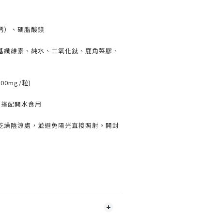
鈣）、硬脂酸鎂
基纖維素、純水、二氧化鈦、鹿角菜膠、
00mg/粒)
，搭配開水食用
乾燥陰涼處，並避免陽光直接照射。開封