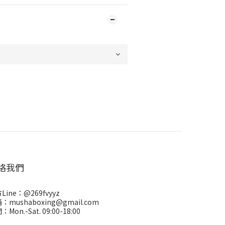
絡我們
Line：
@269fvyyz
：mushaboxing@gmail.com
Mon.-Sat. 09:00-18:00