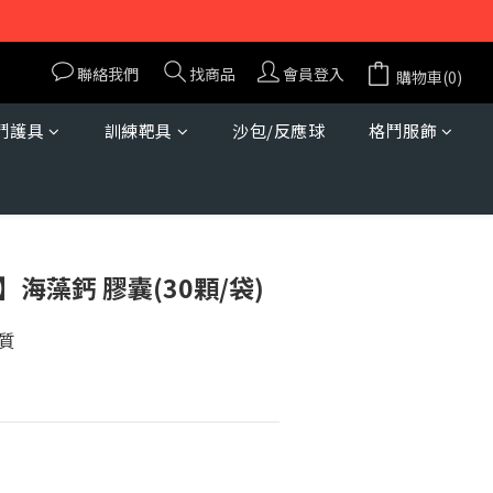
聯絡我們
找商品
會員登入
購物車(0)
鬥護具
訓練靶具
沙包/反應球
格鬥服飾
立即購買
M】海藻鈣 膠囊(30顆/袋)
質