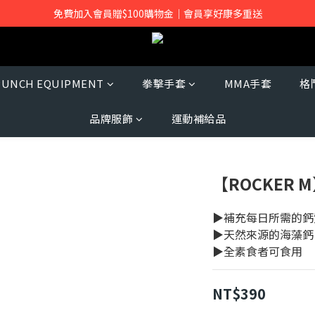
免費加入會員贈$100購物金｜會員享好康多重送
PUNCH EQUIPMENT
拳擊手套
MMA手套
格
品牌服飾
運動補給品
【ROCKER 
▶補充每日所需的鈣
▶天然來源的海藻鈣
▶全素食者可食用
NT$390