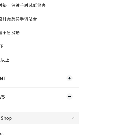
肘墊，保護手肘減低傷害
設計完美與手臂貼合
適不易滑動
下
重以上
ENT
WS
ct