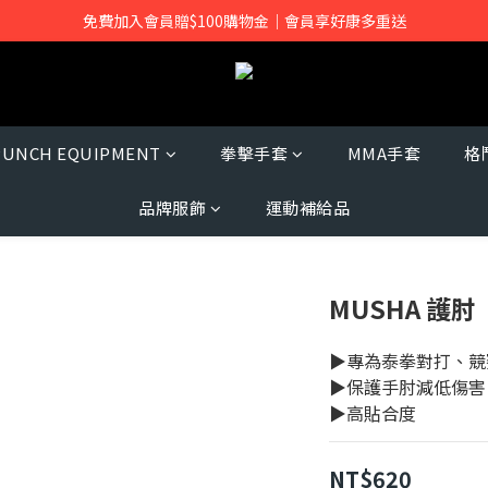
免費加入會員贈$100購物金｜會員享好康多重送
PUNCH EQUIPMENT
拳擊手套
MMA手套
格
品牌服飾
運動補給品
MUSHA 護肘
▶專為泰拳對打、競
▶保護手肘減低傷害
▶高貼合度
NT$620