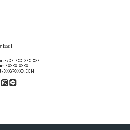
ntact
ne / XX-XXX-XXX-XXX
rs / XXXX-XXXX
l / XXX@XXXX.COM