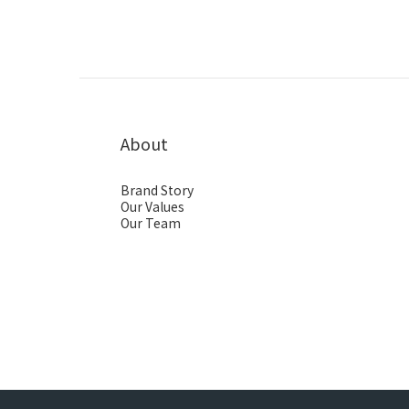
About
Brand Story
Our Values
Our Team