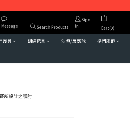
Sign
Message
in
Search Products
Cart(0)
鬥護具
訓練靶具
沙包/反應球
格鬥服飾
BUY NOW
賽所設計之護肘