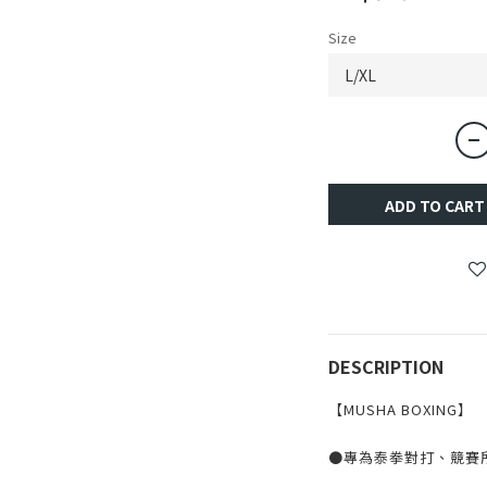
Size
ADD TO CART
DESCRIPTION
【MUSHA BOXING】
●專為泰拳對打、競賽