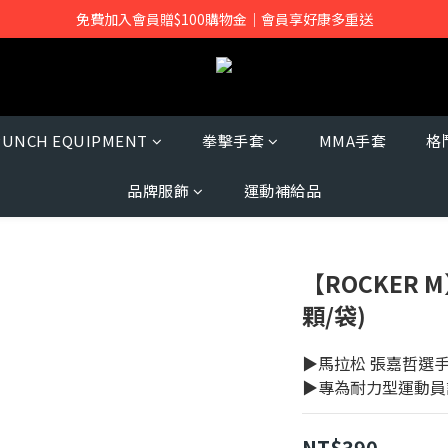
免費加入會員贈$100購物金｜會員享好康多重送
PUNCH EQUIPMENT
拳擊手套
MMA手套
格
品牌服飾
運動補給品
【ROCKER 
顆/袋)
▶馬拉松 張嘉哲選手
▶專為耐力型運動員
NT$390