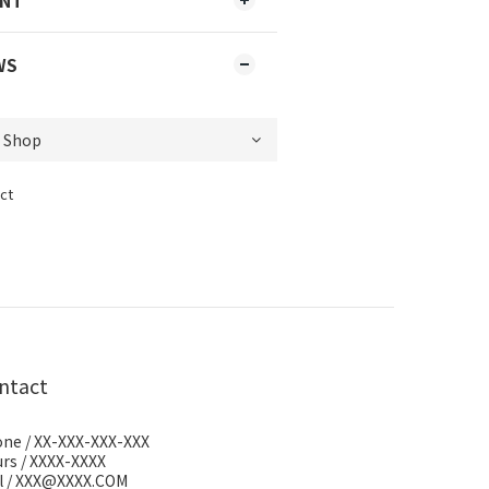
ENT
WS
ct
ntact
ne / XX-XXX-XXX-XXX
rs / XXXX-XXXX
l / XXX@XXXX.COM