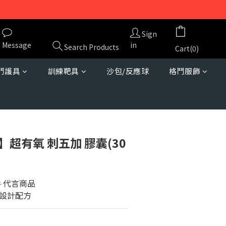
Sign
Message
in
Search Products
Cart(0)
鬥護具
訓練靶具
沙包/反應球
格鬥服飾
M】超有氧 刺五加 膠囊(30
 代言商品
設計配方