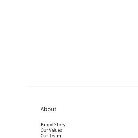
About
Brand Story
Our Values
Our Team