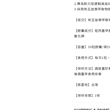
2.專為耐力型運動員設
3.採用刺五加根萃取物
【成分】刺五加根萃取
【膠囊成分】羥丙基甲
氯化鉀
【容量】30粒膠囊/袋(5
【食用方式】每次1粒
【保存方法】請放置於
後請盡早食用完畢
【原產地】台灣
【保存年限】3年