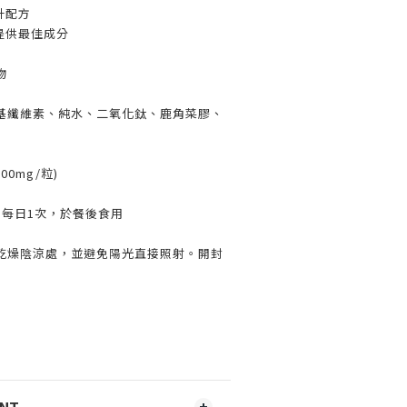
計配方
提供最佳成分
物
基纖維素、純水、二氧化鈦、鹿角菜膠、
00mg/粒)
，每日1次，於餐後食用
乾燥陰涼處，並避免陽光直接照射。開封