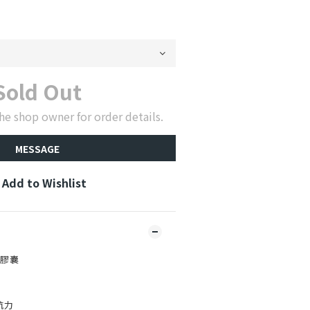
Sold Out
he shop owner for order details.
MESSAGE
Add to Wishlist
加膠囊
航力