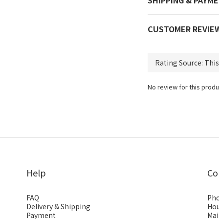
SHIPPING & PAYM
CUSTOMER REVIE
No review for this produ
Help
Co
FAQ
Pho
Delivery & Shipping
Hou
Payment
Mai