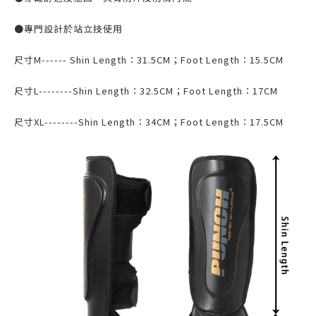
●專門設計於站立技使用
尺寸M------ Shin Length：31.5CM；Foot Length：15.5CM
尺寸L--------Shin Length：32.5CM；Foot Length：17CM
尺寸XL--------Shin Length：34CM；Foot Length：17.5CM