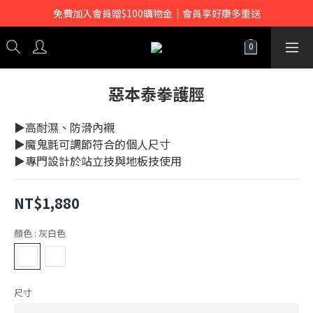
免費加入會員贈$100購物金｜會員享好康多重送
惡本泰拳護脛
▶高耐濕、防滑內襯
▶魔鬼氈可調節符合的個人尺寸
▶專門設計於站立技與地板技使用
NT$1,880
顏色
: 灰白色
尺寸