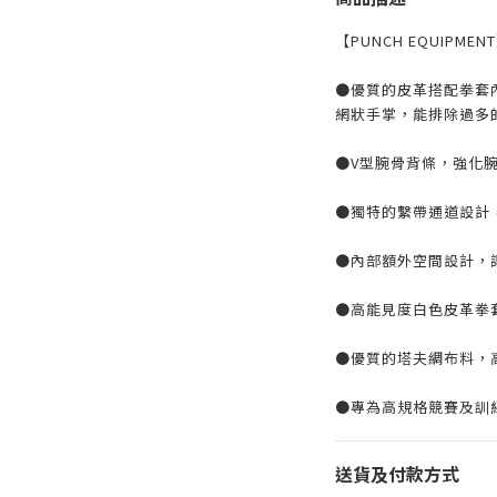
【PUNCH EQUIPMEN
●優質的皮革搭配拳套
網狀手掌，能排除過多
●
V
型腕骨背條，強化
●獨特的繫帶通道設計
●內部額外空間設計，
●高能見度白色皮革拳
●優質的塔夫綢布料，
●專為高規格競賽及訓
送貨及付款方式