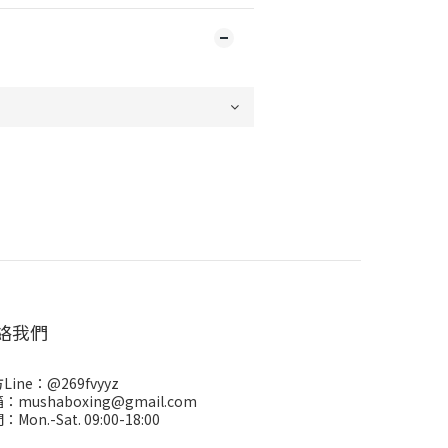
絡我們
Line：
@269fvyyz
：mushaboxing@gmail.com
Mon.-Sat. 09:00-18:00