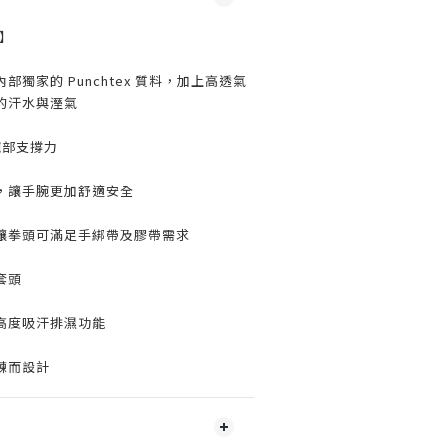
T】
內部獨家的
Punchtex
質料，加上高透氣
的汗水與溼氣
腕部支撐力
，讓手腕更加舒適安全
讓拳頭可滿足手綁帶及膠帶需求
套頭
高度吸汗排濕功能
練而設計