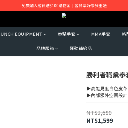
免費加入會員贈$100購物金｜會員享好康多重送
PUNCH EQUIPMENT
拳擊手套
MMA手套
格
品牌服飾
運動補給品
勝利者職業拳
▶高能見度白色皮革
▶內部額外空間設計
NT$2,680
NT$1,599