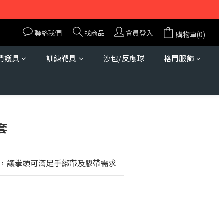
聯絡我們
找商品
會員登入
購物車(0)
鬥護具
訓練靶具
沙包/反應球
格鬥服飾
立即購買
套
，讓拳頭可滿足手綁帶及膠帶需求