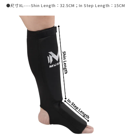
●尺寸
XL----Shin Length
：
32.5CM
；
In Step Length
：
15CM