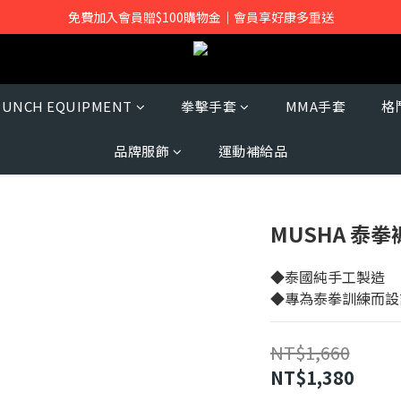
免費加入會員贈$100購物金｜會員享好康多重送
PUNCH EQUIPMENT
拳擊手套
MMA手套
格
品牌服飾
運動補給品
MUSHA 泰拳
◆泰國純手工製造
◆專為泰拳訓練而設
NT$1,660
NT$1,380