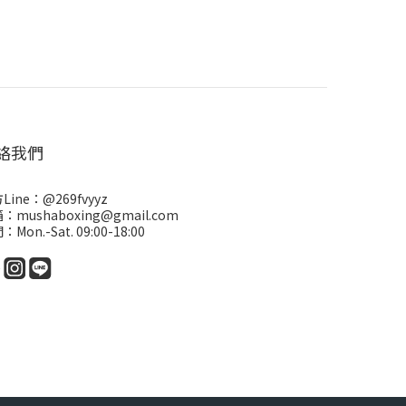
絡我們
Line：
@269fvyyz
：mushaboxing@gmail.com
Mon.-Sat. 09:00-18:00