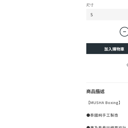
尺寸
加入購物車
商品描述
【MUSHA Boxing】
●
泰國純手工製造
●專為泰拳訓練而設計