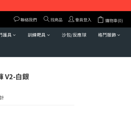
聯絡我們
找商品
會員登入
購物車(0)
鬥護具
訓練靶具
沙包/反應球
格鬥服飾
立即購買
褲 V2-白銀
計