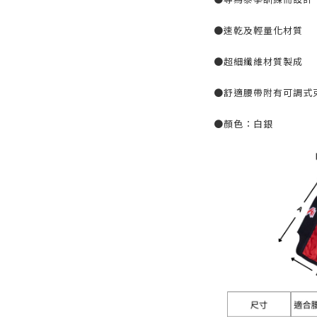
●速乾及輕量化材質
●超細纖維材質製成
●舒適腰帶附有可調式
●顏色：白銀